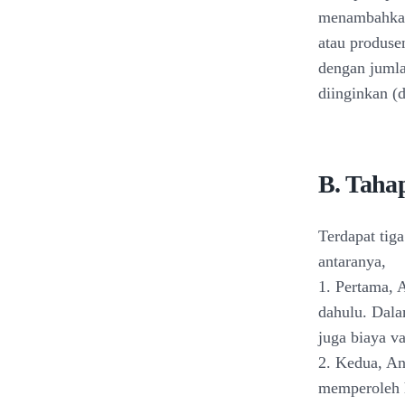
menambahkan 
atau produse
dengan jumla
diinginkan (d
B. Tahap
Terdapat tig
antaranya,
1. Pertama, 
dahulu. Dala
juga biaya va
2. Kedua, An
memperoleh h