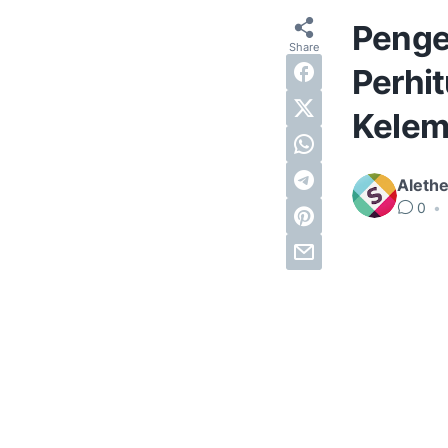
Penger
Perhi
Kelem
Alethe
0
•