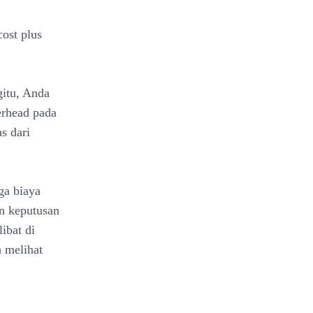
cost plus
gitu, Anda
erhead pada
s dari
ga biaya
an keputusan
ibat di
h melihat