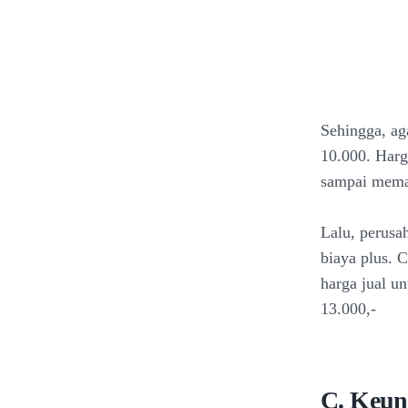
Sehingga, ag
10.000. Harg
sampai mema
Lalu, perusa
biaya plus. 
harga jual u
13.000,-
C. Keun