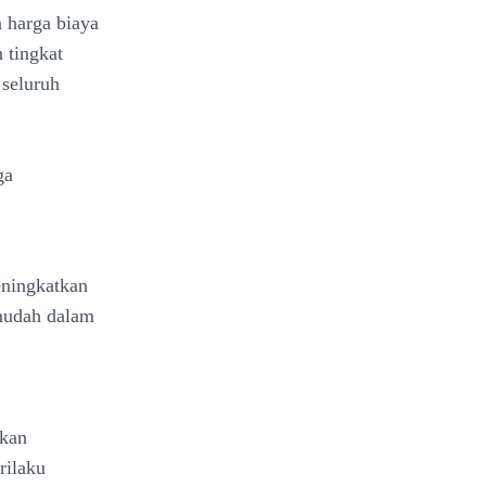
 harga biaya
 tingkat
 seluruh
ga
ningkatkan
 mudah dalam
ukan
rilaku