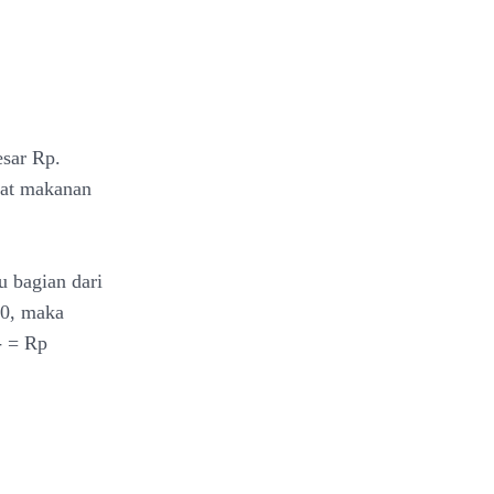
esar Rp.
uat makanan
u bagian dari
30, maka
- = Rp