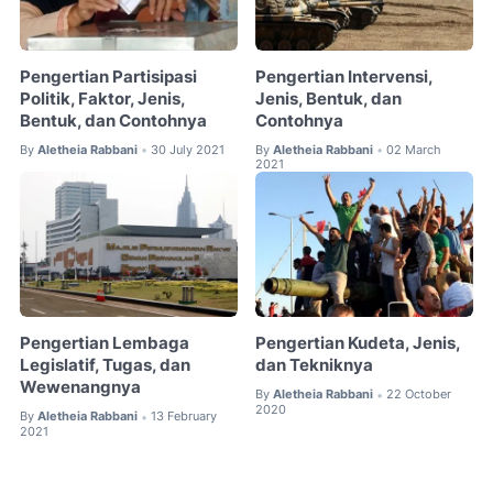
Pengertian Partisipasi
Pengertian Intervensi,
Politik, Faktor, Jenis,
Jenis, Bentuk, dan
Bentuk, dan Contohnya
Contohnya
By
Aletheia Rabbani
30 July 2021
By
Aletheia Rabbani
02 March
•
•
2021
Pengertian Lembaga
Pengertian Kudeta, Jenis,
Legislatif, Tugas, dan
dan Tekniknya
Wewenangnya
By
Aletheia Rabbani
22 October
•
2020
By
Aletheia Rabbani
13 February
•
2021