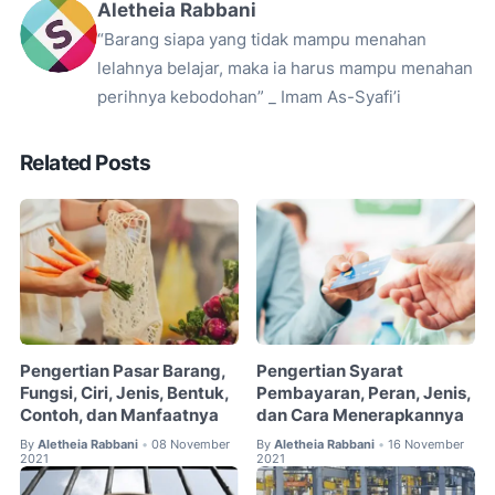
Aletheia Rabbani
“Barang siapa yang tidak mampu menahan
lelahnya belajar, maka ia harus mampu menahan
perihnya kebodohan” _ Imam As-Syafi’i
Related Posts
Pengertian Pasar Barang,
Pengertian Syarat
Fungsi, Ciri, Jenis, Bentuk,
Pembayaran, Peran, Jenis,
Contoh, dan Manfaatnya
dan Cara Menerapkannya
By
Aletheia Rabbani
08 November
By
Aletheia Rabbani
16 November
•
•
2021
2021