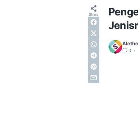
Penger
Jenis
Alethe
0
•