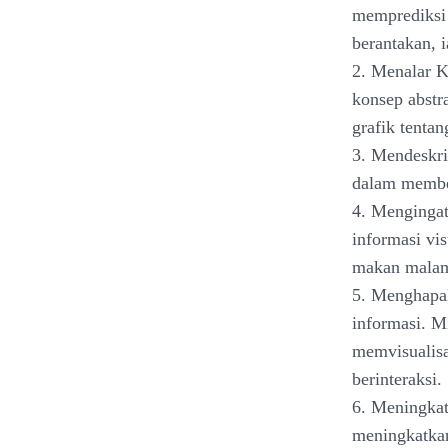
memprediksi 
berantakan, 
2. Menalar K
konsep abstr
grafik tentan
3. Mendeskri
dalam member
4. Mengingat
informasi vi
makan malam
5. Menghapal
informasi. M
memvisualisa
berinteraksi.
6. Meningka
meningkatka