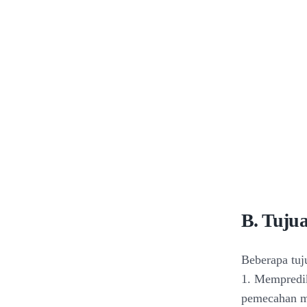
B. Tuju
Beberapa tuj
1. Mempredik
pemecahan m