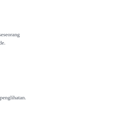
seseorang
de.
 penglihatan.