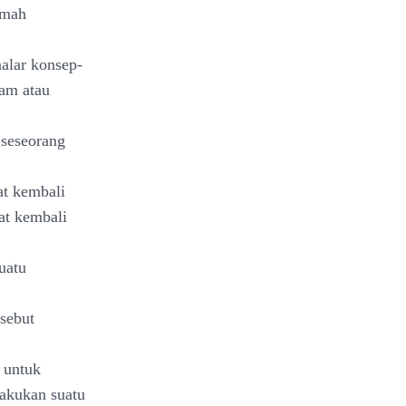
umah
alar konsep-
ram atau
 seseorang
at kembali
at kembali
uatu
sebut
 untuk
akukan suatu