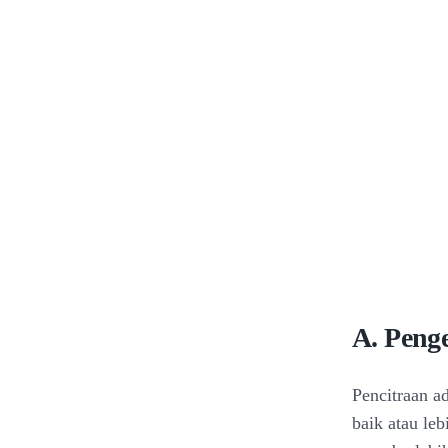
A. Penge
Pencitraan a
baik atau le