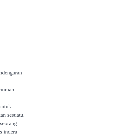
endengaran
nciuman
untuk
an sesuatu.
eseorang
s indera