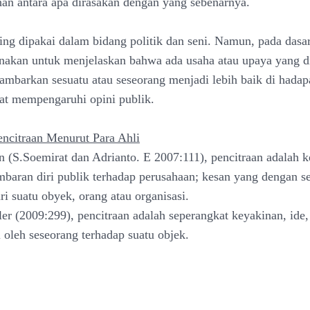
han antara apa dirasakan dengan yang sebenarnya.
ering dipakai dalam bidang politik dan seni. Namun, pada dasar
unakan untuk menjelaskan bahwa ada usaha atau upaya yang d
mbarkan sesuatu atau seseorang menjadi lebih baik di hadap
at mempengaruhi opini publik.
encitraan Menurut Para Ahli
on (S.Soemirat dan Adrianto. E 2007:111), pencitraan adalah k
mbaran diri publik terhadap perusahaan; kesan yang dengan s
ri suatu obyek, orang atau organisasi.
ler (2009:299), pencitraan adalah seperangkat keyakinan, ide
 oleh seseorang terhadap suatu objek.