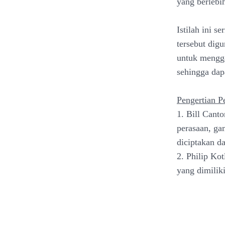
yang berlebi
Istilah ini s
tersebut dig
untuk mengga
sehingga dap
Pengertian P
1. Bill Cant
perasaan, ga
diciptakan da
2. Philip Kot
yang dimiliki