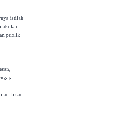
nya istilah
ilakukan
an publik
esan,
engaja
, dan kesan