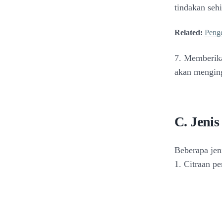
tindakan seh
Related:
Penge
7. Memberika
akan menging
C. Jenis
Beberapa jeni
1. Citraan pe