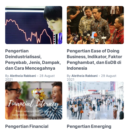
Pengertian
Pengertian Ease of Doing
Deindustrialisasi,
Business, Indikator, Faktor
Penyebab, Jenis, Dampak,
Penghambat, dan EoDB di
dan Cara Mencegahnya
Indonesia
By
Aletheia Rabbani
28 August
By
Aletheia Rabbani
29 August
•
•
2021
2021
Pengertian Financial
Pengertian Emerging