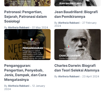
Patronasi: Pengertian,
Jean Baudrillard: Biografi
Sejarah, Patronasi dalam
dan Pemikirannya
Sosiologi
By
Aletheia Rabbani
27 February
•
2024
By
Aletheia Rabbani
01 May 2024
•
Pengangguran:
Charles Darwin: Biografi
Pengertian, Penyebab,
dan Teori Seleksi Alamnya
Jenis, Dampak, dan Cara
By
Aletheia Rabbani
23 April 2024
•
Mengatasinya
By
Aletheia Rabbani
12 January
•
2024