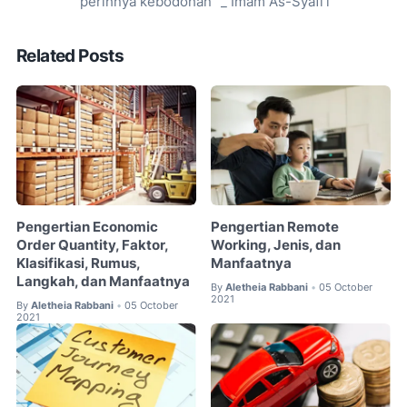
perihnya kebodohan” _ Imam As-Syafi’i
Related Posts
Pengertian Economic
Pengertian Remote
Order Quantity, Faktor,
Working, Jenis, dan
Klasifikasi, Rumus,
Manfaatnya
Langkah, dan Manfaatnya
By
Aletheia Rabbani
05 October
•
2021
By
Aletheia Rabbani
05 October
•
2021