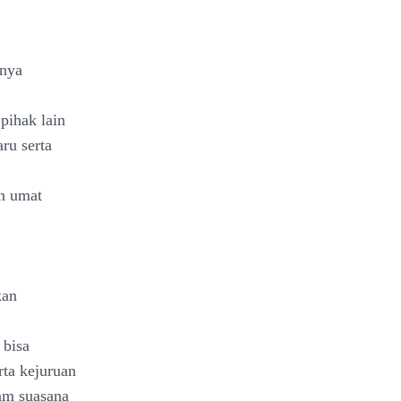
anya
pihak lain
ru serta
n umat
kan
 bisa
rta kejuruan
am suasana