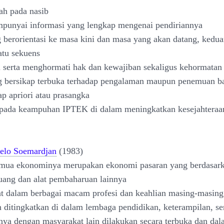
rah pada nasib
mpunyai informasi yang lengkap mengenai pendiriannya
 berorientasi ke masa kini dan masa yang akan datang, kedu
tu sekuens
 serta menghormati hak dan kewajiban sekaligus kehormatan 
g bersikap terbuka terhadap pengalaman maupun penemuan ba
ap apriori atau prasangka
epada keampuhan IPTEK di dalam meningkatkan kesejahteraa
elo Soemardjan
(1983)
emua ekonominya merupakan ekonomi pasaran yang berdasar
ang dan alat pembaharuan lainnya
t dalam berbagai macam profesi dan keahlian masing-masing
an ditingkatkan di dalam lembaga pendidikan, keterampilan, se
ya dengan masyarakat lain dilakukan secara terbuka dan dal