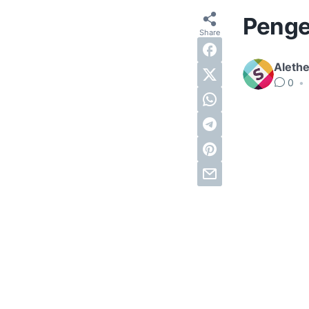
Penge
Alethe
0
•