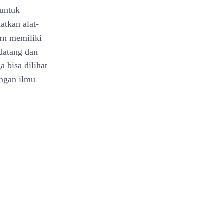
untuk
tkan alat-
rn memiliki
datang dan
 bisa dilihat
bangan ilmu