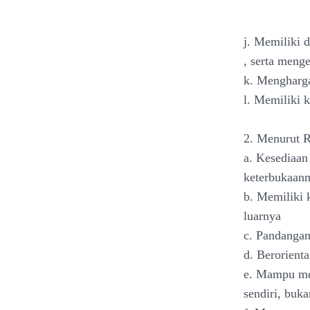
j. Memiliki
, serta meng
k. Mengharga
l. Memiliki k
2. Menurut 
a. Kesediaan
keterbukaan
b. Memiliki 
luarnya
c. Pandangan
d. Berorienta
e. Mampu mem
sendiri, buk