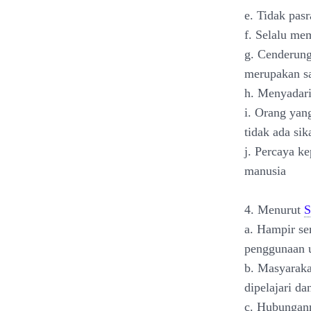
e. Tidak pas
f. Selalu me
g. Cenderung
merupakan sa
h. Menyadari
i. Orang yan
tidak ada sik
j. Percaya k
manusia
4. Menurut
S
a. Hampir s
penggunaan u
b. Masyaraka
dipelajari d
c. Hubungann