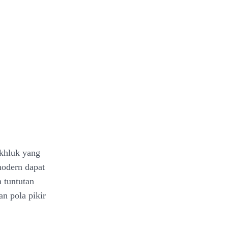
khluk yang
modern dapat
n tuntutan
n pola pikir