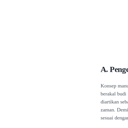
A. Peng
Konsep manu
berakal budi
diartikan seb
zaman. Demik
sesuai deng