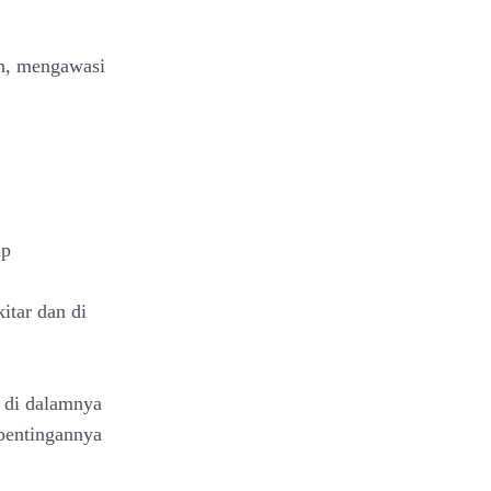
n, mengawasi
ap
itar dan di
t di dalamnya
pentingannya