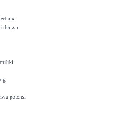
derhana
ai dengan
miliki
ang
hwa potensi