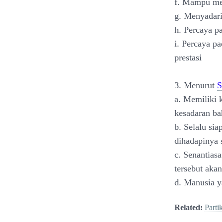
f. Mampu me
g. Menyadari
h. Percaya p
i. Percaya pa
prestasi
3. Menurut
S
a. Memiliki 
kesadaran ba
b. Selalu si
dihadapinya s
c. Senantias
tersebut aka
d. Manusia y
Related:
Parti