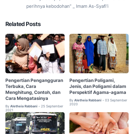
perihnya kebodohan” _ Imam As-Syafi’i
Related Posts
Pengertian Pengangguran
Pengertian Poligami,
Terbuka, Cara
Jenis, dan Poligami dalam
Menghitung, Contoh, dan
Perspektif Agama-agama
Cara Mengatasinya
By
Aletheia Rabbani
03 September
•
2020
By
Aletheia Rabbani
25 September
•
2021