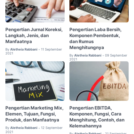
Pengertian Jurnal Koreksi,
Pengertian Laba Bersih,
Langkah, Jenis, dan
Komponen Pembentuk,
Manfaatnya
dan Rumus
Menghitungnya
By
Aletheia Rabbani
11 September
•
2021
By
Aletheia Rabbani
09 September
•
2021
Pengertian Marketing Mix,
Pengertian EBITDA,
Elemen, Tujuan, Fungsi,
Komponen, Fungsi, Cara
Produk, dan Manfaatnya
Menghitung, Contoh, dan
Kelemahannya
By
Aletheia Rabbani
12 September
•
2021
By
Aletheia Rabbani
21 September
•