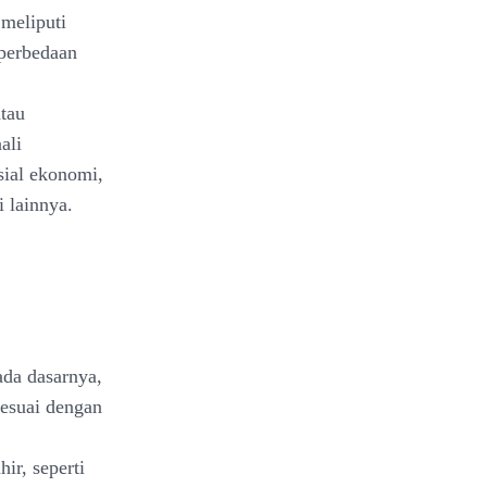
meliputi
 perbedaan
atau
ali
osial ekonomi,
 lainnya.
ada dasarnya,
sesuai dengan
ir, seperti