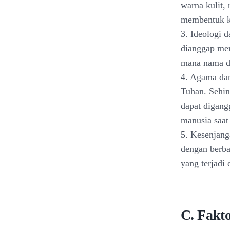
warna kulit,
membentuk k
3. Ideologi 
dianggap men
mana nama da
4. Agama dan
Tuhan. Sehing
dapat digang
manusia saat
5. Kesenjang
dengan berba
yang terjadi 
C. Fakt