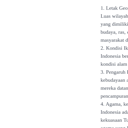
1. Letak Geo
Luas wilayah
yang dimilik
budaya, ras,
masyarakat d
2. Kondisi I
Indonesia be
kondisi alam
3. Pengaruh 
kebudayaan a
mereka datan
pencampuran 
4. Agama, k
Indonesia ad
kekuasaan Tu