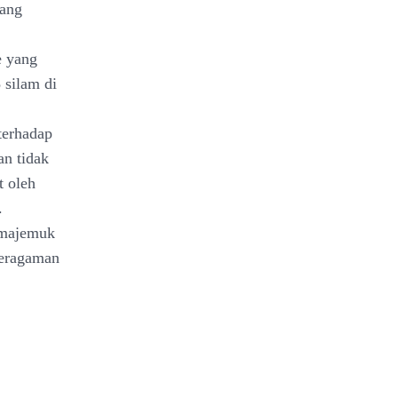
yang
e yang
 silam di
terhadap
an tidak
t oleh
.
 majemuk
beragaman