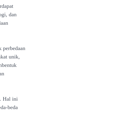
rdapat
ogi, dan
daan
k perbedaan
kat unik,
embentuk
an
 Hal ini
eda-beda