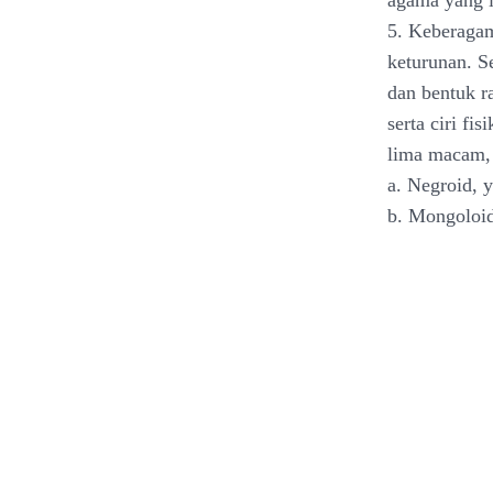
agama yang l
5. Keberagama
keturunan. Se
dan bentuk r
serta ciri f
lima macam, 
a. Negroid, 
b. Mongoloid