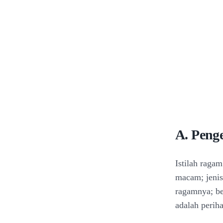
A. Peng
Istilah raga
macam; jenis
ragamnya; b
adalah periha