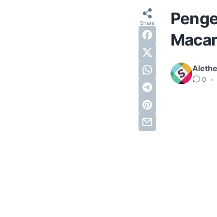
Penge
Macam
Alethe
0
•