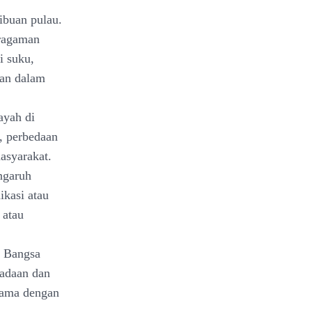
ibuan pulau.
eragaman
i suku,
aan dalam
ayah di
, perbedaan
asyarakat.
ngaruh
ikasi atau
 atau
n Bangsa
radaan dan
agama dengan