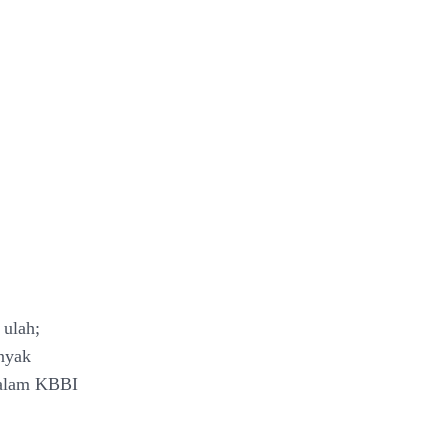
 ulah;
anyak
dalam KBBI