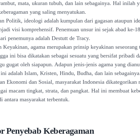
 rambut, mata, ukuran tubuh, dan lain sebagainya. Hal inilah 
eberagaman yang saling menyatukan.
dan Politik, ideologi adalah kumpulan dari gagasan ataupun id
jadi visi komprehensif. Penemuan unsur ini sejak abad ke-18
ri penemunya adalah Destutt de Tracy.
 Keyakinan, agama merupakan prinsip keyakinan seseorang 
ga ini bisa dikatakan sebagai sesuatu yang bersifat pribadi d
gu gugat oleh siapapun. Adapun jenis-jenis agama yang dianu
 ini adalah Islam, Kristen, Hindu, Budha, dan lain sebagainya
an Ekonomi dan Sosial, masyarakat Indonesia dikategorikan
gai macam tingkat, strata, dan pangkat. Hal ini membuat ke
di antara masyarakat terbentuk.
or Penyebab Keberagaman