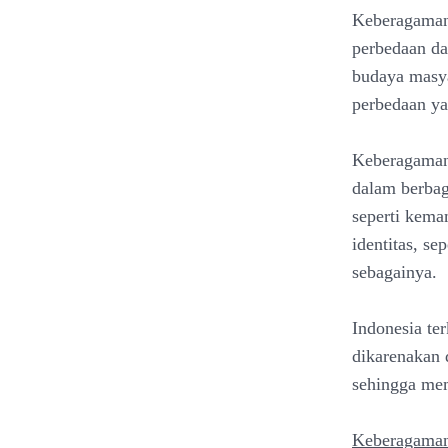
Keberagaman
perbedaan da
budaya masy
perbedaan ya
Keberagaman 
dalam berbag
seperti kema
identitas, se
sebagainya.
Indonesia te
dikarenakan 
sehingga me
Keberagaman