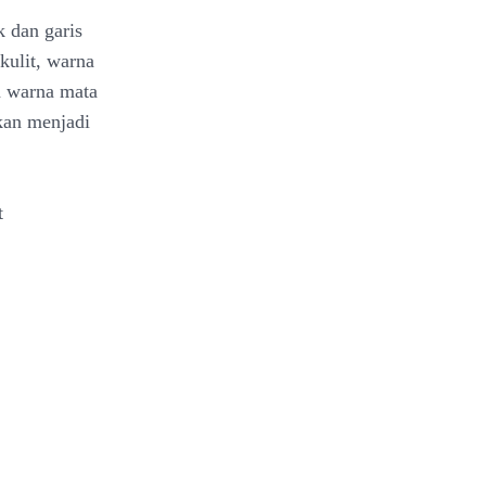
k dan garis
kulit, warna
n warna mata
kan menjadi
t