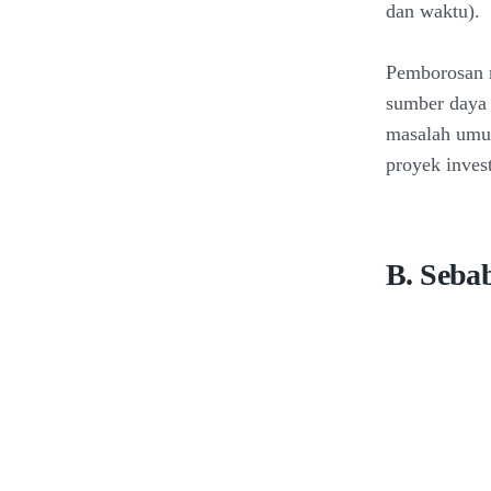
dan waktu).
Pemborosan 
sumber daya 
masalah umum
proyek inves
B. Seba