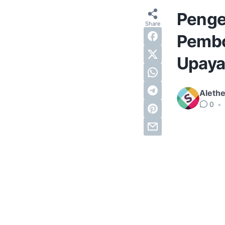
Penge
Pembo
Upaya
Alethe
0
•