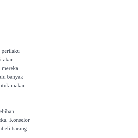
 perilaku
i akan
p mereka
alu banyak
untuk makan
lebihan
ka. Konselor
beli barang