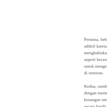
Pertama, beb
adiktif karen
menghabiska
seperti kece
untuk menge
di restoran.
Kedua, sumbe
dengan memu
keuangan me
secara kredi