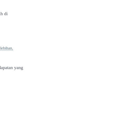
ih di
elebihan,
apatan yang