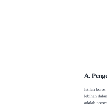
A. Peng
Istilah boro
lebihan dal
adalah prose