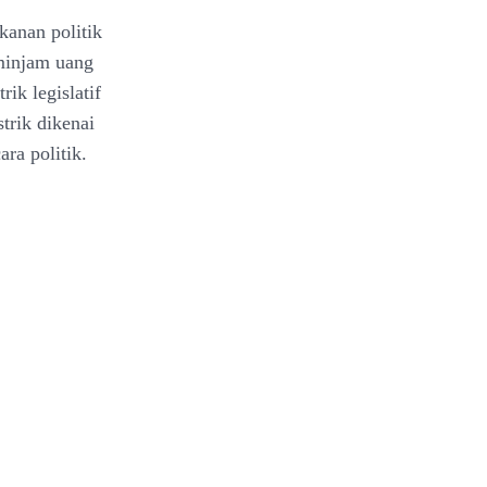
anan politik
minjam uang
rik legislatif
trik dikenai
ra politik.