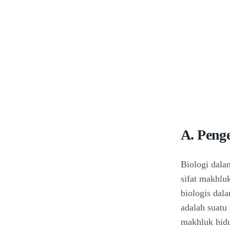
A. Penge
Biologi dala
sifat makhlu
biologis dal
adalah suatu
makhluk hidu