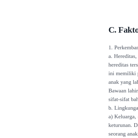
C. Fakt
1. Perkemban
a. Hereditas
hereditas te
ini memiliki
anak yang la
Bawaan lahir 
sifat-sifat b
b. Lingkung
a) Keluarga,
keturunan. D
seorang anak