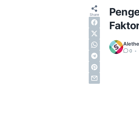
Penger
Fakto
Alethe
0
•