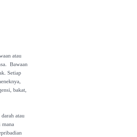
awaan atau
ayasa. Bawaan
k. Setiap
neneknya,
gensi, bakat,
 darah atau
di mana
epribadian