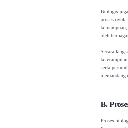
Biologis jug
proses ovula
kemampuan, k
oleh berbaga
Secara langs
keterampilan
serta pertum
memandang d
B. Prose
Proses biolo