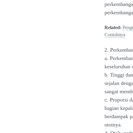
perkembangan
perkembangan
Related:
Penge
Contohnya
2. Perkemban
a. Perkemban
keseluruhan 
b. Tinggi dan
sejalan denga
sangat memba
c. Proporsi 
bagian kepala
berdampak pa
ototnya.