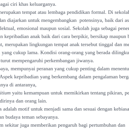
bagai ciri khas keluarganya.
merupakan tempat atau lembaga pendidikan formal. Di sekola
 dan diajarkan untuk mengembangkan potensinya, baik dari a
telektual, emosional maupun sosial. Sekolah juga sebagai pene
 kepribadian anak baik dari cara berpikir, bersikap maupun b
t, merupakan lingkungan tempat anak tersebut tinggal dan m
 yang cukup lama. Kondisi orang-orang yang berada dilingk
a turut mempengaruhi perkembangan jiwanya.
baya, mempunyai peranan yang cukup penting dalam menent
 Aspek kepribadian yang berkembang dalam pengalaman berg
nya di antaranya,
itium
yaitu kemampuan untuk memikirkan tentang pikiran, pe
dirinya dan orang lain.
s adalah motif untuk menjadi sama dan sesuai dengan kebias
an budaya teman sebayanya.
am sekitar juga memberikan pengaruh bagi pertumbuhan dan