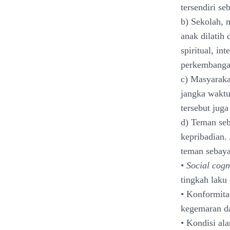
tersendiri se
b) Sekolah, 
anak dilatih
spiritual, in
perkembangan
c) Masyaraka
jangka waktu
tersebut jug
d) Teman se
kepribadian.
teman sebaya
•
Social cogn
tingkah laku 
• Konformita
kegemaran d
• Kondisi al