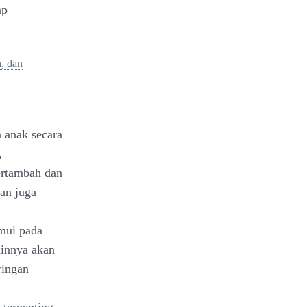
ap
, dan
 anak secara
,
bertambah dan
han juga
emui pada
ainnya akan
ringan