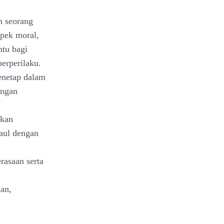
h seorang
spek moral,
ntu bagi
erperilaku.
enetap dalam
ungan
ukan
aul dengan
rasaan serta
aan,