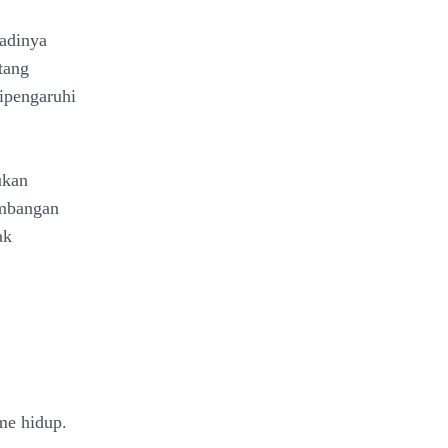
jadinya
tang
ipengaruhi
ukan
embangan
ak
me hidup.