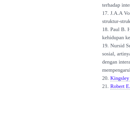
terhadap inte
17. J.A.A Vo
struktur-stru
18. Paul B. 
kehidupan ke
19. Nursid S
sosial, arti
dengan intera
mempengaruh
20.
Kingsley
21.
Robert E