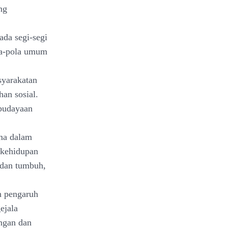
ng
ada segi-segi
la-pola umum
syarakatan
han sosial.
ebudayaan
ama dalam
 kehidupan
 dan tumbuh,
n pengaruh
ejala
ungan dan