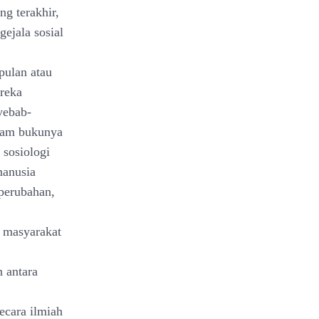
ng terakhir,
gejala sosial
pulan atau
reka
yebab-
alam bukunya
sosiologi
manusia
-perubahan,
m masyarakat
 antara
ecara ilmiah