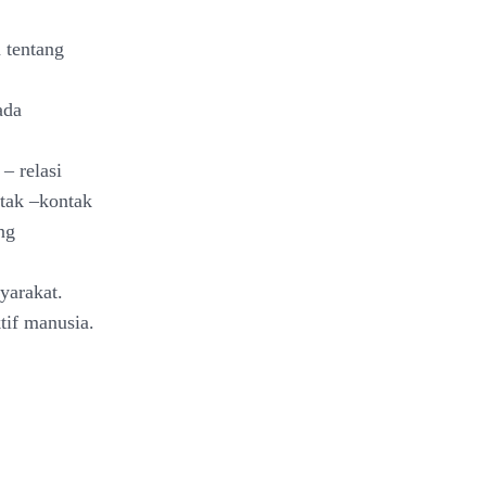
 tentang
ada
– relasi
tak –kontak
ng
yarakat.
tif manusia.