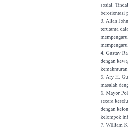
sosial. Tind
berorientasi 
3. Allan Joh
terutama dal
mempengaruhi
mempengaruhi
4. Gustav Ra
dengan kewaj
kemakmuran 
5. Ary H. Gu
masalah deng
6. Mayor Pol
secara kesel
dengan kelo
kelompok inf
7. William K