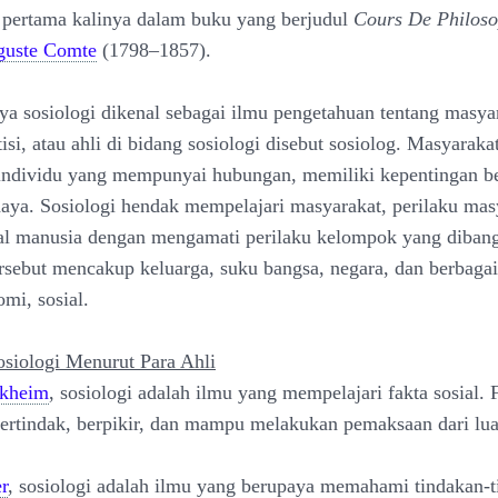
pertama kalinya dalam buku yang berjudul
Cours De Philoso
guste Comte
(1798–1857).
 sosiologi dikenal sebagai ilmu pengetahuan tentang masyar
tisi, atau ahli di bidang sosiologi disebut sosiolog. Masyaraka
individu yang mempunyai hubungan, memiliki kepentingan b
aya. Sosiologi hendak mempelajari masyarakat, perilaku mas
ial manusia dengan mengamati perilaku kelompok yang diban
sebut mencakup keluarga, suku bangsa, negara, dan berbagai
omi, sosial.
osiologi Menurut Para Ahli
rkheim
, sosiologi adalah ilmu yang mempelajari fakta sosial. F
bertindak, berpikir, dan mampu melakukan pemaksaan dari lua
r
, sosiologi adalah ilmu yang berupaya memahami tindakan-