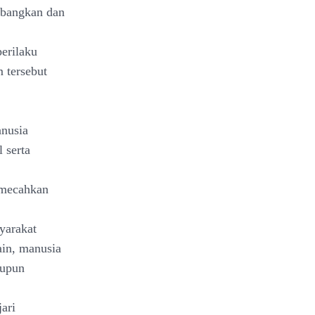
mbangkan dan
perilaku
 tersebut
anusia
 serta
emecahkan
yarakat
ain, manusia
aupun
ari