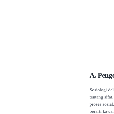
A. Penge
Sosiologi da
tentang sifat
proses sosial
berarti kawa