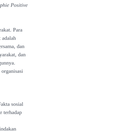
phie Positive
akat. Para
t adalah
ersama, dan
yarakat, dan
gunnya.
 organisasi
akta sosial
r terhadap
tindakan