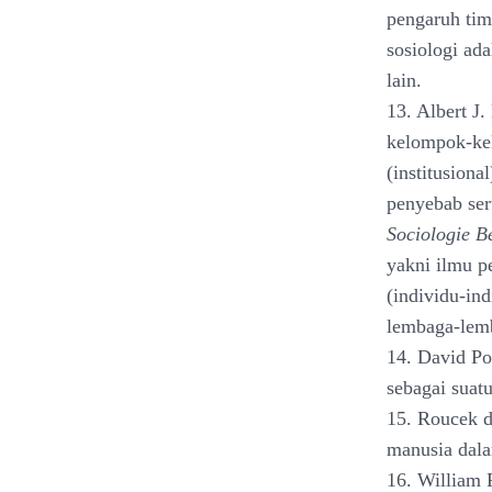
pengaruh timb
sosiologi ada
lain.
13. Albert J.
kelompok-kel
(institusiona
penyebab ser
Sociologie B
yakni ilmu p
(individu-in
lembaga-lemb
14. David Po
sebagai suat
15. Roucek d
manusia dal
16. William 