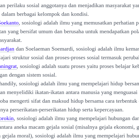
an perilaku sosial anggotanya dan menjadikan masyarakat ya
 dalam berbagai kelompok dan kondisi.
Soekanto
, sosiologi adalah ilmu yang memusatkan perhatian p
tan yang bersifat umum dan berusaha untuk mendapatkan po
syarakat.
ardjan
dan Soelaeman Soemardi, sosiologi adalah ilmu kema
ari struktur sosial dan proses-proses sosial termasuk peruba
aningrat
, sosiologi adalah suatu proses yaitu proses belajar k
an dengan sistem sosial.
handily, sosiologi adalah ilmu yang mempelajari hidup bers
an menyelidiki ikatan-ikatan antara manusia yang menguasai
ba mengerti sifat dan maksud hidup bersama cara terbentuk
hnya perserikatan-perserikatan hidup serta kepercayaan.
orokin
, sosiologi adalah ilmu yang mempelajari hubungan da
 antara aneka macam gejala sosial (misalnya gejala ekonomi, g
n gejala moral), sosiologi adalah ilmu yang mempelajari hub