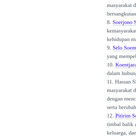
masyarakat d
bersangkutan
8.
Soerjono 
kemasyaraka
kehidupan ma
9.
Selo Soem
yang mempelaj
10.
Koentjar
dalam hubung
11. Hassan S
masyarakat d
dengan menco
serta beruba
12.
Pitirim S
timbal balik
keluarga, da