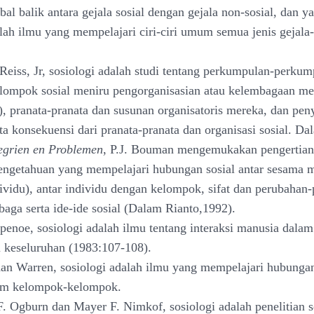
al balik antara gejala sosial dengan gejala non-sosial, dan ya
lah ilmu yang mempelajari ciri-ciri umum semua jenis gejala-
 Reiss, Jr, sosiologi adalah studi tentang perkumpulan-perkum
ompok sosial meniru pengorganisasian atau kelembagaan me
l), pranata-pranata dan susunan organisatoris mereka, dan pen
ta konsekuensi dari pranata-pranata dan organisasi sosial. D
egrien en Problemen
, P.J. Bouman mengemukakan pengertian 
engetahuan yang mempelajari hubungan sosial antar sesama 
dividu), antar individu dengan kelompok, sifat dan perubahan
aga serta ide-ide sosial (Dalam Rianto,1992).
penoe, sosiologi adalah ilmu tentang interaksi manusia dala
u keseluruhan (1983:107-108).
an Warren, sosiologi adalah ilmu yang mempelajari hubungan
am kelompok-kelompok.
F. Ogburn dan Mayer F. Nimkof, sosiologi adalah penelitian s