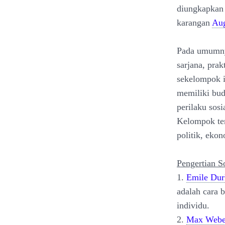
diungkapkan 
karangan
Au
Pada umumnya
sarjana, prak
sekelompok 
memiliki bud
perilaku sos
Kelompok ter
politik, ekon
Pengertian S
1.
Emile Du
adalah cara 
individu.
2.
Max Webe