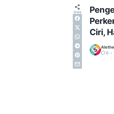
Penger
Perke
Ciri, 
Alethe
0
•