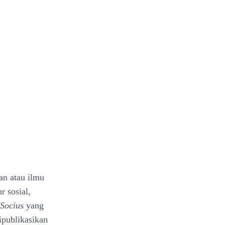
an atau ilmu
r sosial,
Socius
yang
ipublikasikan