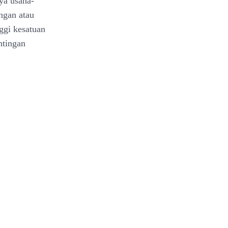
ya usaha-
ngan atau
ggi kesatuan
ntingan