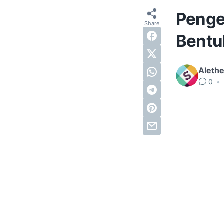
Penger
Bentu
Alethe
0
•