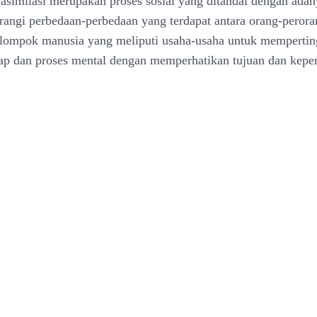
, asimilasi merupakan proses sosial yang ditandai dengan adan
angi perbedaan-perbedaan yang terdapat antara orang-perora
lompok manusia yang meliputi usaha-usaha untuk mempertin
kap dan proses mental dengan memperhatikan tujuan dan kepe