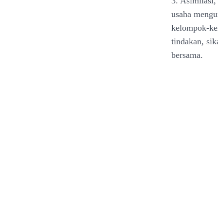
3. Asimilasi
usaha mengur
kelompok-ke
tindakan, si
bersama.