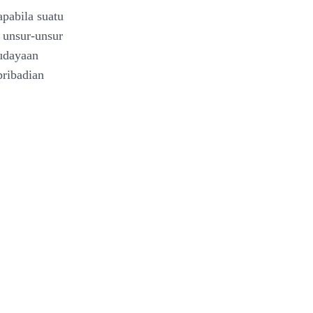
apabila suatu
 unsur-unsur
budayaan
pribadian