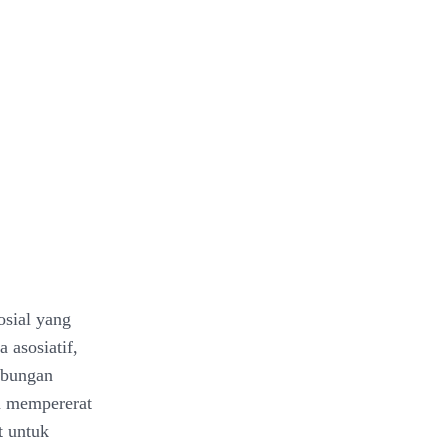
sosial yang
 asosiatif,
hubungan
ta mempererat
t untuk