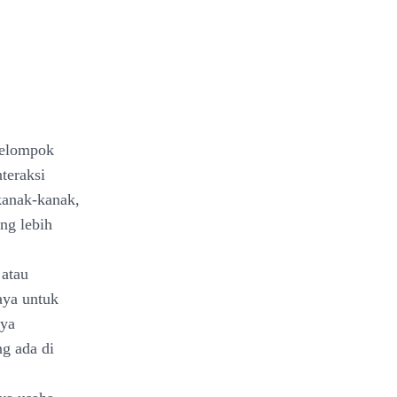
kelompok
teraksi
kanak-kanak,
ng lebih
 atau
aya untuk
nya
ng ada di