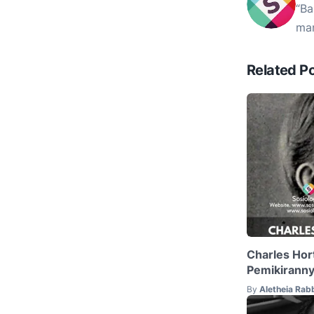
“Ba
mam
Related P
Charles Hor
Pemikirann
By
Aletheia Rab