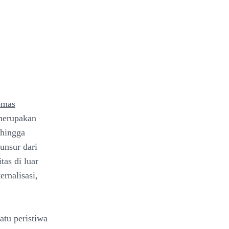
omas
 merupakan
ehingga
unsur dari
tas di luar
ernalisasi,
atu peristiwa