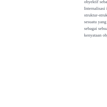
obyektif seb
Internalisasi
struktur-stru
sesuatu yang
sebagai sebua
kenyataan obj