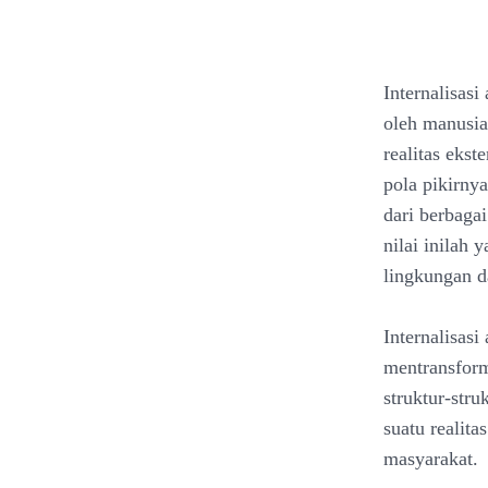
Internalisasi
oleh manusia 
realitas eks
pola pikirnya
dari berbaga
nilai inilah
lingkungan d
Internalisasi
mentransforma
struktur-str
suatu realita
masyarakat.