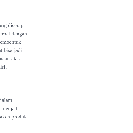
yang diserap
ternal dengan
 membentuk
t bisa jadi
naan atas
iri,
 dalam
t menjadi
pakan produk