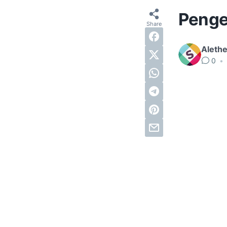
Penger
Alethe
0
•