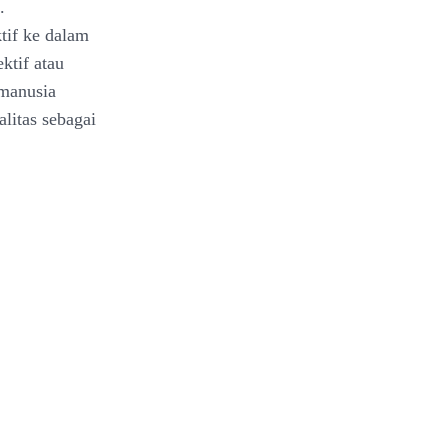
.
ktif ke dalam
ktif atau
 manusia
alitas sebagai