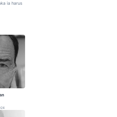
ka ia harus
dan
024