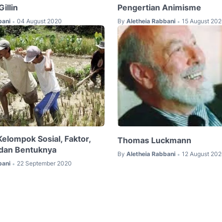
illin
Pengertian Animisme
bani
04 August 2020
By
Aletheia Rabbani
15 August 20
•
•
elompok Sosial, Faktor,
Thomas Luckmann
, dan Bentuknya
By
Aletheia Rabbani
12 August 20
•
bani
22 September 2020
•