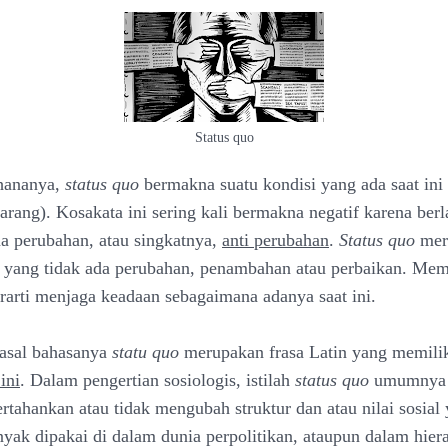
Status quo
rhananya,
status quo
bermakna suatu kondisi yang ada saat ini
karang). Kosakata ini sering kali bermakna negatif karena ber
 perubahan, atau singkatnya,
anti perubahan
.
Status quo
mer
is yang tidak ada perubahan, penambahan atau perbaikan. Me
rarti menjaga keadaan sebagaimana adanya saat ini.
asal bahasanya
statu quo
merupakan frasa Latin yang memiliki
ini
. Dalam pengertian sosiologis, istilah
status quo
umumnya 
tahankan atau tidak mengubah struktur dan atau nilai sosial 
anyak dipakai di dalam dunia perpolitikan, ataupun dalam hier