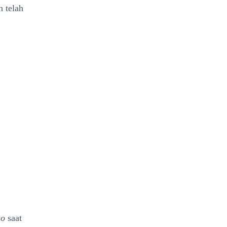
n telah
uo
saat