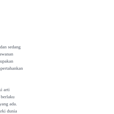
 dan sedang
lawanan
upakan
mpertahankan
 arti
berlaku
yang ada.
arki dunia