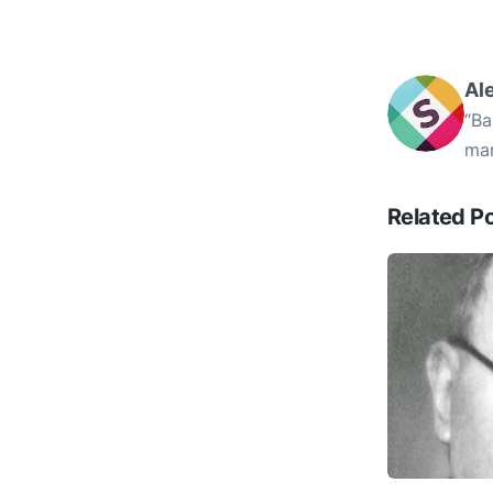
Al
“Ba
mam
Related P