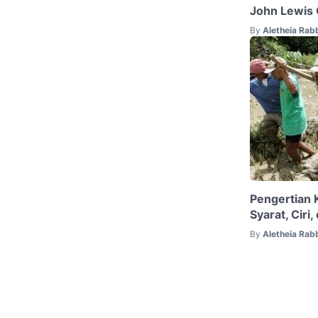
John Lewis G
By
Aletheia Rab
Pengertian K
Syarat, Ciri
By
Aletheia Rab