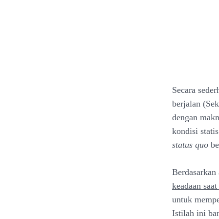
Secara sede
berjalan (Se
dengan makna
kondisi stat
status quo
be
Berdasarkan 
keadaan saat 
untuk memper
Istilah ini b